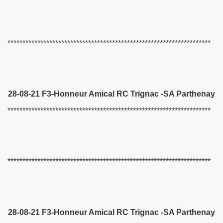
son 2016-2017
son 2015-2016
********************************************************************
rade du RC Vannes 2015-2016
 2014-2015
28-08-21 F3-Honneur Amical RC Trignac -SA Parthenay
BOUCHE à Vannes le 15 et 16 avril 2017
********************************************************************
********************************************************************
 2021
2019
28-08-21 F3-Honneur Amical RC Trignac -SA Parthenay