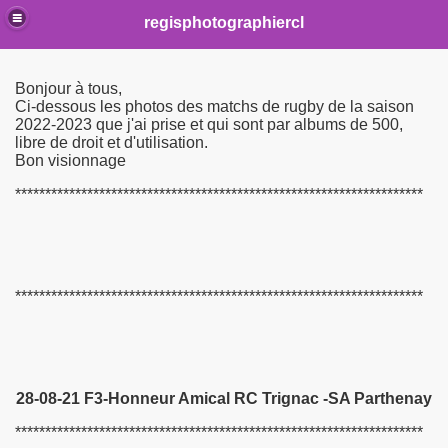
regisphotographiercl
Bonjour à tous,
Ci-dessous les photos des matchs de rugby de la saison
2022-2023 que j'ai prise et qui sont par albums de 500,
libre de droit et d'utilisation.
2
Bon visionnage
21
********************************************************************
019-2020
s PLAY OFF Poule 4 Saison 18-19
********************************************************************
s Poule 8 Saison 2018-2019
18 2019
28-08-21 F3-Honneur Amical RC Trignac -SA Parthenay
ccession saison 2017-2018
********************************************************************
17 2018