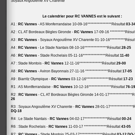
Soyaux Angoulême XV Charente
Le calendrier pour RC VANNES est le suivant :
A1 :
RC Vannes
- AS Monferrandaise 10-09-16****************Résultat
03-3
A2 : CL AT Bordeaux Bègles Gironde -
RC Vannes
17-09-16 **********Résul
A3 :
RC Vannes
- Soyaux Angoulême XV Charente 01-10-16**********Résul
A4 :
RC Vannes
- Le Stade Nantais 08-10-16***************Résultat
28-25
A6 :
RC Vannes
- Stade Rochelais 05-11-16***************Résultat
11-40
A7 : Stade Montois -
RC Vannes
12-11-16***************Résultat
29-00
A8 :
RC Vannes
- Aviron Bayonnais 27-11-16 ***************Résultat
17-05
A9 : Biarritz Olympique -
RC Vannes
03-12-16***************Résultat
17-23
R1 : AS Montferrandaise -
RC Vannes
10-12-16***************Résultat
76-1
R2 :
RC Vannes
- CL AT Bordeaux Bègles Gironde 14-01-17***************R
26
R3 : Soyaux Angoulême XV Charente -
RC Vannes
28-01-17***************R
DQ-18
R4 : Le Stade Nantais -
RC Vannes
04-02-17***************Résultat
00-24
R6 : Stade Rochelais -
RC Vannes
11-03-17 ***************Résultat
43-05
R7 :
RC Vannes
- Stade Montois 25-03-17***************Résultat
03-12
DQ-