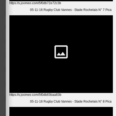
https://s.joomeo.com/5f0db72e72c3b
05-11-16 Rugby Club Vannes - Stade Rochelais N° 7 Pica
https://s.joomeo.com/5f0db83baa83b
05-11-16 Rugby Club Vannes - Stade Rochelais N° 8 Pica