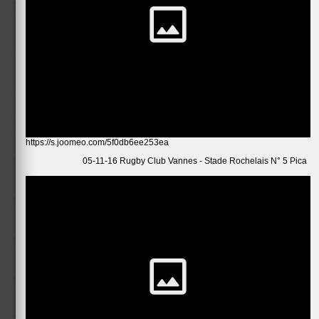
https://s.joomeo.com/5f0db6ee253ea
05-11-16 Rugby Club Vannes - Stade Rochelais N° 5 Pica