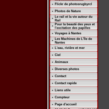
Flickr de photosrugbyrcl
Photos de Nature
Le rail et la vie autour du
Rail
Pour la beauté des yeux et
l'excitation des papilles
Voyages à Nantes
Les Machines de L'Île de
Nantes
L'eau, rivière et mer
Ciel
Animaux
Diverses photos
Contact
Contact rapide
Liens utile
Compteur
Page d'accueil