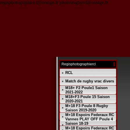
regisphotographiercl@orange.fr photosrugbyrcl@orange.fr
Regisphotographiercl
RCL
Match de rugby vrac divers
M18+ F2 Poule1 Saison
2021-2022
M18+F3 Poule 15 Saison
2020-2021
M+18 F3 Poule 8 Rugby
Saison 2019-2020
M+18 Espoirs Federaux RC
Vannes PLAY OFF Poule 4
Saison 18-19
M+18 Espoirs Federaux RC