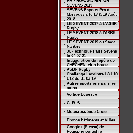
HH'7 HOWARD HINTON
SEVENS 2019
SEVENS Espoirs Pro à
Marcoussis le 18 & 19 Août
2018
LE SEVENT 2017 à L'ASBR
Rugby
LE SEVENT 2018 à l'ASBR
Rugby
LE SEVENT 2019 au Stade
Nantais
JC-Technique Paris Sevens
le 04-07-21
Inauguration du repère de
CHÉCHEN, club house
ASBR Rugby
Challenge Lecointre U8 U10
U12 du 31-03-19
Autres sports pris par mes
soins
Voltige Équestre
G. R. S.
Motocross Side Cross
Photos bâtiments et Villes
Google+ (Picasa) de
Regisphotographie