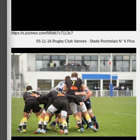
https://s.joomeo.com/5f0db7c7113c7
05-11-16 Rugby Club Vannes - Stade Rochelais N° 6 Pica