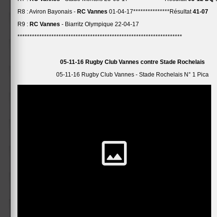
R8 : Aviron Bayonais -
RC Vannes
01-04-17***************Résultat
41-07
R9 :
RC Vannes
- Biarritz Olympique 22-04-17
********************************************************************
05-11-16 Rugby Club Vannes contre Stade Rochelais
05-11-16 Rugby Club Vannes - Stade Rochelais N° 1 Pica