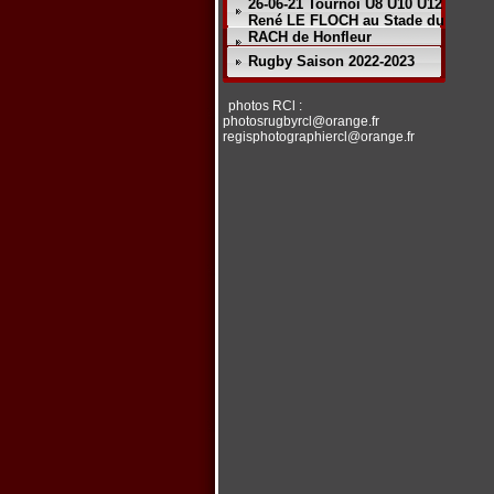
26-06-21 Tournoi U8 U10 U12
René LE FLOCH au Stade du
RACH de Honfleur
Rugby Saison 2022-2023
photos RCl :
photosrugbyrcl@orange.fr
regisphotographiercl@orange.fr