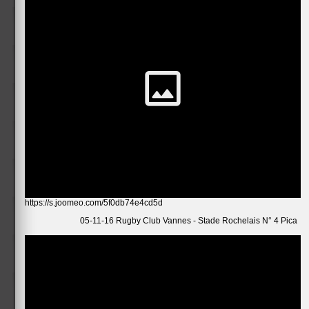
https://s.joomeo.com/5f0db74e4cd5d
05-11-16 Rugby Club Vannes - Stade Rochelais N° 4 Pica