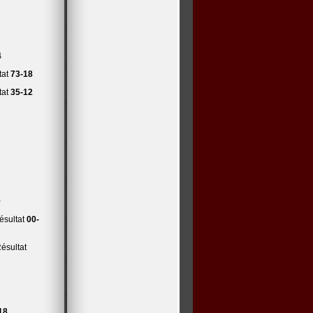
4
tat
73-18
tat
35-12
9
ésultat
00-
ésultat
18