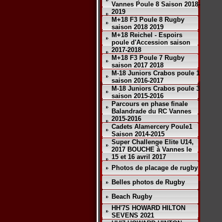
Vannes Poule 8 Saison 2018-
2019
M+18 F3 Poule 8 Rugby
saison 2018 2019
M+18 Reichel - Espoirs
poule d'Accession saison
2017-2018
M+18 F3 Poule 7 Rugby
saison 2017 2018
M-18 Juniors Crabos poule 1
saison 2016-2017
M-18 Juniors Crabos poule 3
saison 2015-2016
Parcours en phase finale
Balandrade du RC Vannes
2015-2016
Cadets Alamercery Poule1
Saison 2014-2015
Super Challenge Elite U14,
2017 BOUCHE à Vannes le
15 et 16 avril 2017
Photos de placage de rugby
Belles photos de Rugby
Beach Rugby
HH'7S HOWARD HILTON
SEVENS 2021