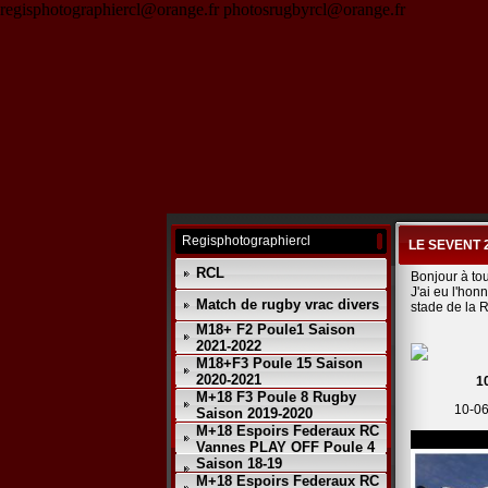
regisphotographiercl@orange.fr photosrugbyrcl@orange.fr
Regisphotographiercl
LE SEVENT 
RCL
Bonjour à to
J'ai eu l'hon
Match de rugby vrac divers
stade de la 
M18+ F2 Poule1 Saison
2021-2022
M18+F3 Poule 15 Saison
2020-2021
1
M+18 F3 Poule 8 Rugby
10-06
Saison 2019-2020
M+18 Espoirs Federaux RC
Vannes PLAY OFF Poule 4
Saison 18-19
M+18 Espoirs Federaux RC