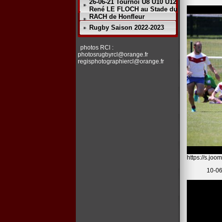
26-06-21 Tournoi U8 U10 U12
René LE FLOCH au Stade du
RACH de Honfleur
Rugby Saison 2022-2023
photos RCl :
photosrugbyrcl@orange.fr
regisphotographiercl@orange.fr
https://s.j
10-06