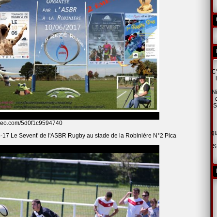
C'
Ni
S
omeo.com/5d0f1c9594740
qu
-17 Le Sevent' de l'ASBR Rugby au stade de la Robinière N°2 Pica
S