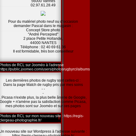
56000 Vannes
02.97.61.28.49
Pour du matériel photo neuf ou d’occasion
demander Pascal dans le magasin :
Concept Store photo
"André Percepied"
2 place Petite Hollande,
44000 NANTES
Téléphone : 02 40 69 61 36
Il est formidable, très bon conseilleur
Photos de RCL sur Jooméo à l'adresse
https://public.joomeo.com/users/photosrugbyrcl/albums
Les dernières photos de rugby sont celles-ci :
Dans la page Match de rugby pris par mes soins
- -
-
. Picasa n'existe plus, la plus belle ânerie de Google,
Google + n'amène pas la satisfaction comme Picasa,
mes photos sont sur Jooméo et sur ces pages
Photos de RCL sur mon nouveau site : https://regis-
clergeau-photographie.fr/
Un nouveau site sur Wordpress à l'adresse suivante :
https://regis-clergeau-photographie.fr/