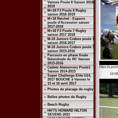
Vannes Poule 8 Saison 2018-
2019
M+18 F3 Poule 8 Rugby
saison 2018 2019
M+18 Reichel - Espoirs
poule d'Accession saison
2017-2018
M+18 F3 Poule 7 Rugby
saison 2017 2018
M-18 Juniors Crabos poule 1
saison 2016-2017
M-18 Juniors Crabos poule 3
saison 2015-2016
Parcours en phase finale
Balandrade du RC Vannes
2015-2016
https://s.jo
Cadets Alamercery Poule1
Saison 2014-2015
10-06
Super Challenge Elite U14,
2017 BOUCHE à Vannes le
15 et 16 avril 2017
Photos de placage de rugby
Belles photos de Rugby
Beach Rugby
HH'7S HOWARD HILTON
SEVENS 2021