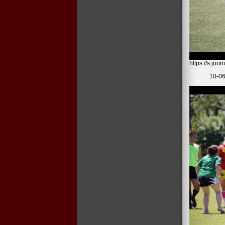
https://s.j
10-06