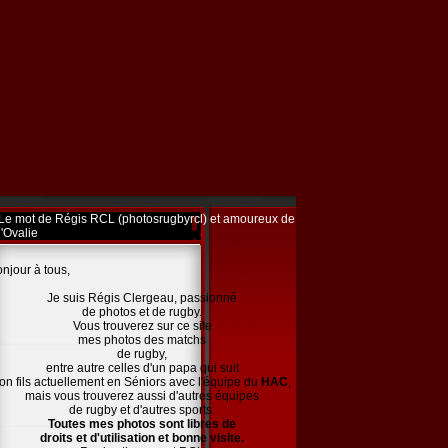
Le mot de Régis RCL (photosrugbyrcl) et amoureux de
l'Ovalie
njour à tous,
Je suis Régis Clergeau, passionné
de photos et de rugby.
Vous trouverez sur ce site
mes photos des matchs
de rugby,
entre autre celles d'un papa qui suit
on fils actuellement en Séniors avec l'équipe du
HAC
,
mais vous trouverez aussi d'autres équipes
de rugby et d'autres sports.
Toutes mes photos sont libres de
droits et d'utilisation et bonne visite.