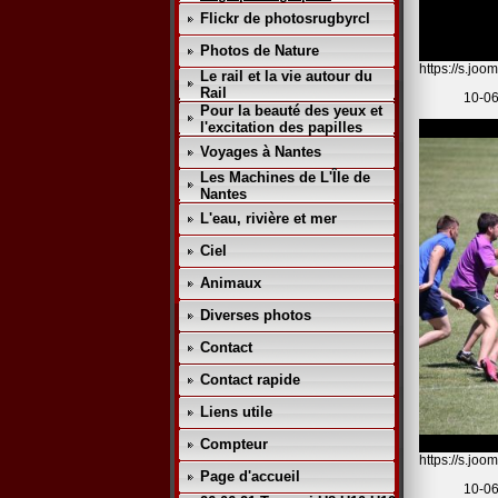
Flickr de photosrugbyrcl
Photos de Nature
https://s.jo
Le rail et la vie autour du
Rail
10-06
Pour la beauté des yeux et
l'excitation des papilles
Voyages à Nantes
Les Machines de L'Île de
Nantes
L'eau, rivière et mer
Ciel
Animaux
Diverses photos
Contact
Contact rapide
Liens utile
Compteur
https://s.j
Page d'accueil
10-06