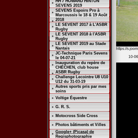
HH'7 HOWARD HINTON
SEVENS 2019
SEVENS Espoirs Pro à
Marcoussis le 18 & 19 Août
2018
LE SEVENT 2017 à L'ASBR
Rugby
LE SEVENT 2018 à l'ASBR
Rugby
LE SEVENT 2019 au Stade
Nantais
https://s.j
JC-Technique Paris Sevens
10-06
le 04-07-21
Inauguration du repère de
CHÉCHEN, club house
ASBR Rugby
Challenge Lecointre U8 U10
U12 du 31-03-19
Autres sports pris par mes
soins
Voltige Équestre
G. R. S.
Motocross Side Cross
Photos bâtiments et Villes
Google+ (Picasa) de
Regisphotographie