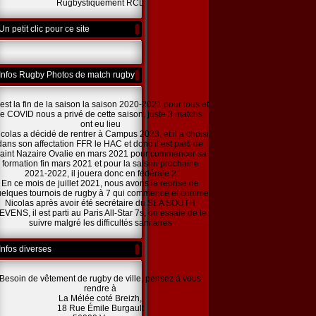
Rugbystiquement RCL
Un petit clic pour ce site
Infos Rugby Photos de match rugby
est la fin de la saison la saison 2020-2021 pour tous et
le COVID nous a privé de cette saison, juste 3 matchs
ont eu lieu
colas a décidé de rentrer à Campus 2023, et il a choisi
dans son affectation FFR le HAC et donc il est parti de
aint Nazaire Ovalie en mars 2021 pour commencer sa
formation fin mars 2021 et pour la saison prochaine
2021-2022, il jouera donc en fédérale 2
En ce mois de juillet 2021, nous avons la reprise de
elques tournois de rugby à 7 qui commence et comme
Nicolas après avoir été secrétaire du SEA SOUTH
EVENS, il est parti au Paris All-Star 7s, on essaie de le
suivre malgré les difficultés sanitaires
Infos diverses
Besoin de vêtement de rugby de ville, pensez à vous
rendre à
La Mélée coté Breizh,
18 Rue Émile Burgault