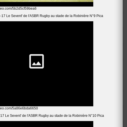
omeo.com/5b2d5cf59bea6
-17 Le Sevent' de l'ASBR Rugby au stade de la Robinière N°9 Pica
oomeo.com/5a86e6bda6650
17 Le Sevent' de l'ASBR Rugby au stade de la Robinière N°10 Pica