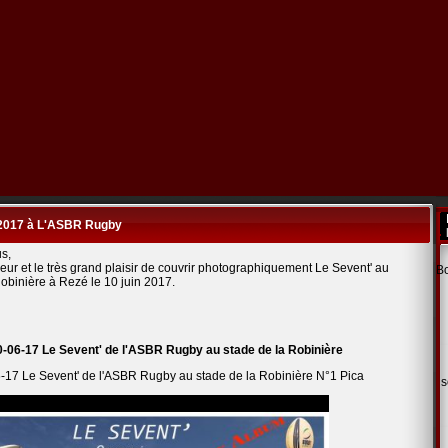
2017 à L'ASBR Rugby
us,
neur et le très grand plaisir de couvrir photographiquement Le Sevent' au
Bo
Robinière à Rezé le 10 juin 2017.
0-06-17
Le Sevent'
de l'ASBR Rugby au stade de la Robinière
-17 Le Sevent' de l'ASBR Rugby au stade de la Robinière N°1 Pica
s