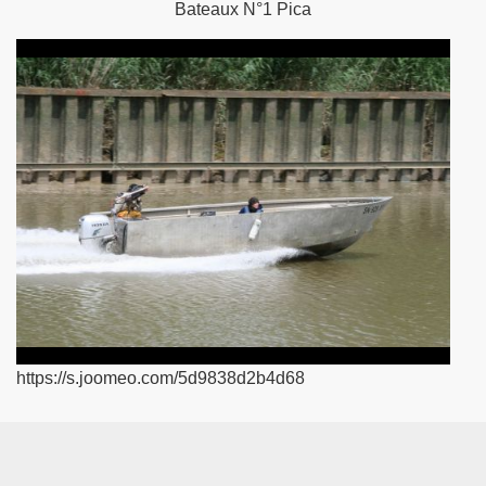
Bateaux N°1 Pica
son 2016-2017
son 2015-2016
rade du RC Vannes 2015-2016
 2014-2015
BOUCHE à Vannes le 15 et 16 avril 2017
https://s.joomeo.com/5d9838d2b4d68
 2021
2019